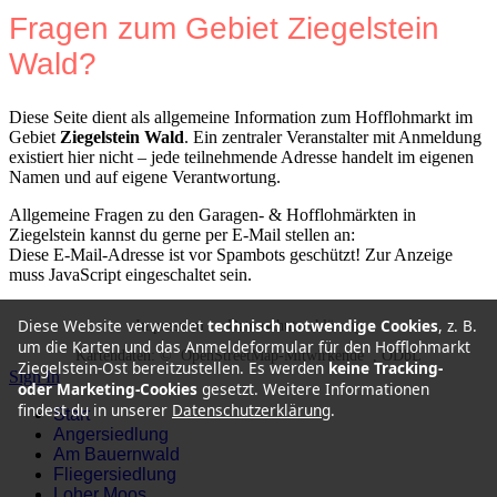
Fragen zum Gebiet Ziegelstein
Wald?
Diese Seite dient als allgemeine Information zum Hofflohmarkt im
Gebiet
Ziegelstein Wald
. Ein zentraler Veranstalter mit Anmeldung
existiert hier nicht – jede teilnehmende Adresse handelt im eigenen
Namen und auf eigene Verantwortung.
Allgemeine Fragen zu den Garagen- & Hofflohmärkten in
Ziegelstein kannst du gerne per E-Mail stellen an:
Diese E-Mail-Adresse ist vor Spambots geschützt! Zur Anzeige
muss JavaScript eingeschaltet sein.
Diese Website verwendet
technisch notwendige Cookies
, z. B.
Impressum
•
Datenschutzerklärung
um die Karten und das Anmeldeformular für den Hofflohmarkt
Kartendaten: ©
OpenStreetMap-Mitwirkende
, ODbL
Ziegelstein-Ost bereitzustellen. Es werden
keine Tracking-
Sign In
oder Marketing-Cookies
gesetzt. Weitere Informationen
findest du in unserer
Datenschutzerklärung
.
Start
Angersiedlung
Am Bauernwald
Fliegersiedlung
Loher Moos