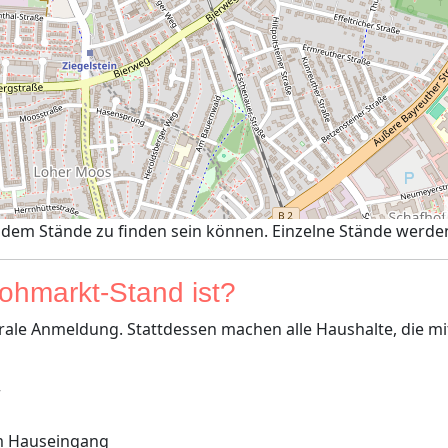
n dem Stände zu finden sein können. Einzelne Stände werde
lohmarkt-Stand ist?
trale Anmeldung. Stattdessen machen alle Haushalte, die 
r
am Hauseingang